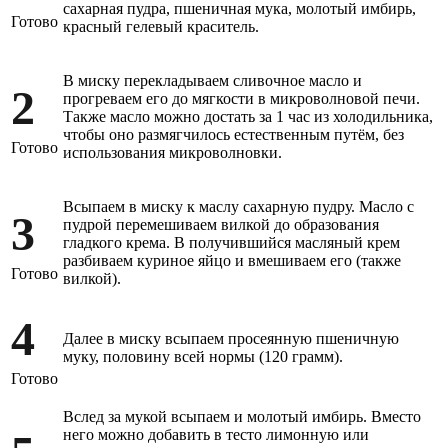
сахарная пудра, пшеничная мука, молотый имбирь,
Готово
красный гелевый краситель.
В миску перекладываем сливочное масло и
2
прогреваем его до мягкости в микроволновой печи.
Также масло можно достать за 1 час из холодильника,
чтобы оно размягчилось естественным путём, без
Готово
использования микроволновки.
Всыпаем в миску к маслу сахарную пудру. Масло с
3
пудрой перемешиваем вилкой до образования
гладкого крема. В получившийся масляный крем
разбиваем куриное яйцо и вмешиваем его (также
Готово
вилкой).
4
Далее в миску всыпаем просеянную пшеничную
муку, половину всей нормы (120 грамм).
Готово
Вслед за мукой всыпаем и молотый имбирь. Вместо
него можно добавить в тесто лимонную или