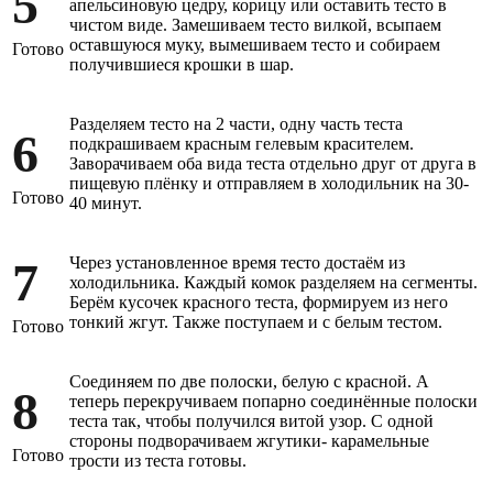
5
апельсиновую цедру, корицу или оставить тесто в
чистом виде. Замешиваем тесто вилкой, всыпаем
оставшуюся муку, вымешиваем тесто и собираем
Готово
получившиеся крошки в шар.
Разделяем тесто на 2 части, одну часть теста
6
подкрашиваем красным гелевым красителем.
Заворачиваем оба вида теста отдельно друг от друга в
пищевую плёнку и отправляем в холодильник на 30-
Готово
40 минут.
7
Через установленное время тесто достаём из
холодильника. Каждый комок разделяем на сегменты.
Берём кусочек красного теста, формируем из него
тонкий жгут. Также поступаем и с белым тестом.
Готово
Соединяем по две полоски, белую с красной. А
8
теперь перекручиваем попарно соединённые полоски
теста так, чтобы получился витой узор. С одной
стороны подворачиваем жгутики- карамельные
Готово
трости из теста готовы.