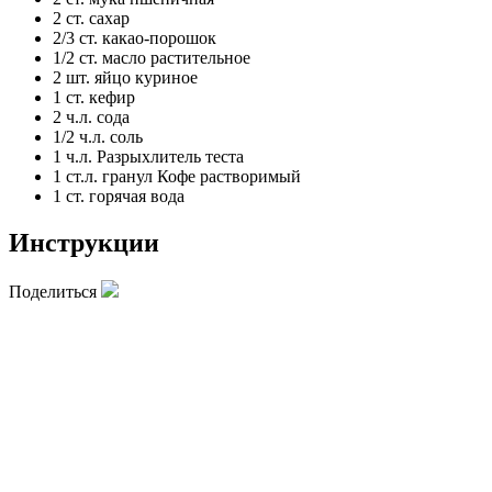
2 ст.
сахар
2/3 ст.
какао-порошок
1/2 ст.
масло растительное
2 шт.
яйцо куриное
1 ст.
кефир
2 ч.л.
сода
1/2 ч.л.
соль
1 ч.л.
Разрыхлитель теста
1 ст.л. гранул
Кофе растворимый
1 ст.
горячая вода
Инструкции
Поделиться