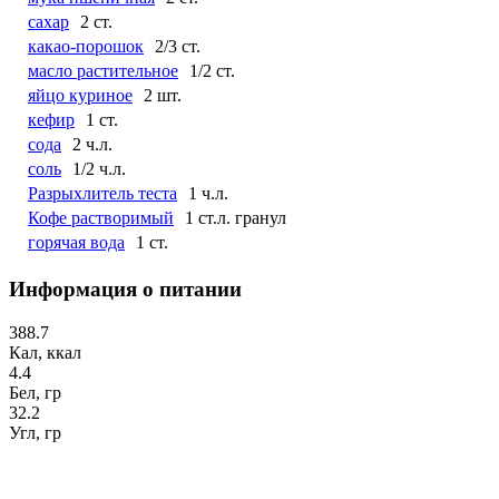
сахар
2 ст.
какао-порошок
2/3 ст.
масло растительное
1/2 ст.
яйцо куриное
2 шт.
кефир
1 ст.
сода
2 ч.л.
соль
1/2 ч.л.
Разрыхлитель теста
1 ч.л.
Кофе растворимый
1 ст.л. гранул
горячая вода
1 ст.
Информация о питании
388.7
Кал, ккал
4.4
Бел, гр
32.2
Угл, гр