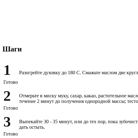
Шаги
1
Разогрейте духовку до 180 С. Смажьте маслом две кру
Готово
2
Отмерьте в миску муку, сахар, какао, растительное масл
течение 2 минут до получения однородной массы; тест
Готово
3
Выпекайте 30 - 35 минут, или до тех пор, пока зубочис
дать остыть.
Готово