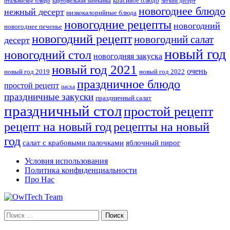
красивое блюдо
итальянское блюдо
картофельная запеканка
легкий десерт
новогоднее блюдо
нежный десерт
низкокалорийные блюда
новогодние рецепты
новогодний
новогоднее печенье
новогодний рецепт
новогодний салат
десерт
новый год
новогодний стол
новогодняя закуска
новый год 2021
очень
новый год 2019
новый год 2022
праздничное блюдо
простой рецепт
пасха
праздничные закуски
праздничный салат
праздничный стол
простой рецепт
рецепты на новый
рецепт на новый год
год
салат с крабовыми палочками
яблочный пирог
Условия использования
Политика конфиденциальности
Про Нас