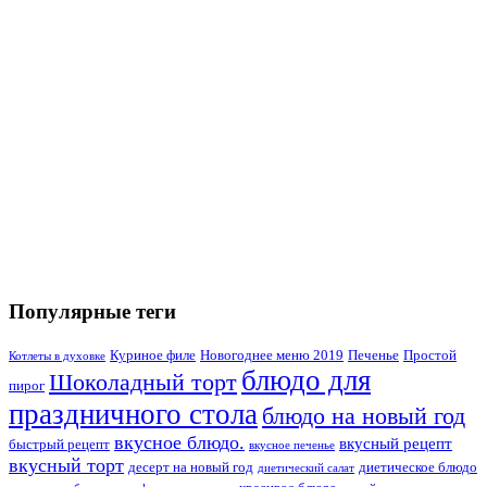
Популярные теги
Куриное филе
Новогоднее меню 2019
Печенье
Простой
Котлеты в духовке
блюдо для
Шоколадный торт
пирог
праздничного стола
блюдо на новый год
вкусное блюдо.
вкусный рецепт
быстрый рецепт
вкусное печенье
вкусный торт
десерт на новый год
диетическое блюдо
диетический салат