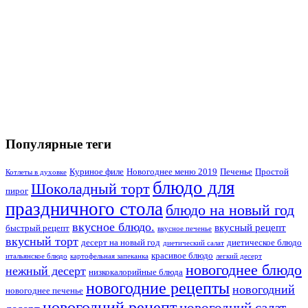
Популярные теги
Куриное филе
Новогоднее меню 2019
Печенье
Простой
Котлеты в духовке
блюдо для
Шоколадный торт
пирог
праздничного стола
блюдо на новый год
вкусное блюдо.
вкусный рецепт
быстрый рецепт
вкусное печенье
вкусный торт
десерт на новый год
диетическое блюдо
диетический салат
красивое блюдо
итальянское блюдо
картофельная запеканка
легкий десерт
новогоднее блюдо
нежный десерт
низкокалорийные блюда
новогодние рецепты
новогодний
новогоднее печенье
новогодний рецепт