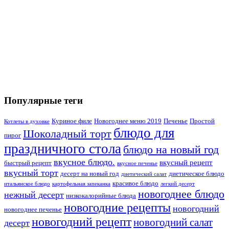
Популярные теги
Куриное филе
Новогоднее меню 2019
Печенье
Простой
Котлеты в духовке
блюдо для
Шоколадный торт
пирог
праздничного стола
блюдо на новый год
вкусное блюдо.
вкусный рецепт
быстрый рецепт
вкусное печенье
вкусный торт
десерт на новый год
диетическое блюдо
диетический салат
красивое блюдо
итальянское блюдо
картофельная запеканка
легкий десерт
новогоднее блюдо
нежный десерт
низкокалорийные блюда
новогодние рецепты
новогодний
новогоднее печенье
новогодний рецепт
новогодний салат
десерт