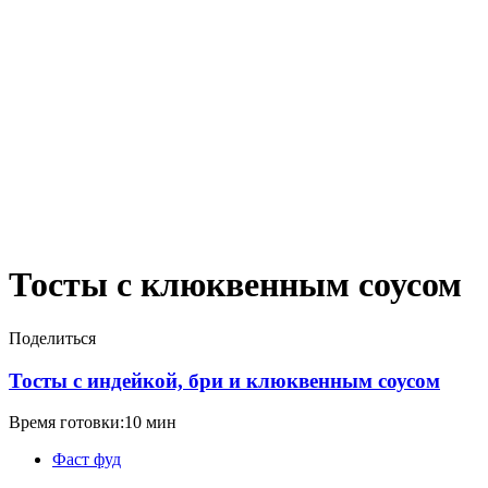
Тосты с клюквенным соусом
Поделиться
Тосты с индейкой, бри и клюквенным соусом
Время готовки:10 мин
Фаст фуд