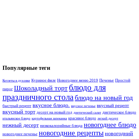
Популярные теги
Куриное филе
Новогоднее меню 2019
Печенье
Простой
Котлеты в духовке
блюдо для
Шоколадный торт
пирог
праздничного стола
блюдо на новый год
вкусное блюдо.
вкусный рецепт
быстрый рецепт
вкусное печенье
вкусный торт
десерт на новый год
диетическое блюдо
диетический салат
красивое блюдо
итальянское блюдо
картофельная запеканка
легкий десерт
новогоднее блюдо
нежный десерт
низкокалорийные блюда
новогодние рецепты
новогодний
новогоднее печенье