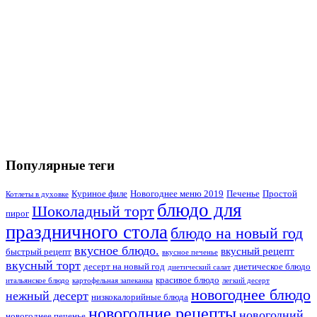
Популярные теги
Куриное филе
Новогоднее меню 2019
Печенье
Простой
Котлеты в духовке
блюдо для
Шоколадный торт
пирог
праздничного стола
блюдо на новый год
вкусное блюдо.
вкусный рецепт
быстрый рецепт
вкусное печенье
вкусный торт
десерт на новый год
диетическое блюдо
диетический салат
красивое блюдо
итальянское блюдо
картофельная запеканка
легкий десерт
новогоднее блюдо
нежный десерт
низкокалорийные блюда
новогодние рецепты
новогодний
новогоднее печенье