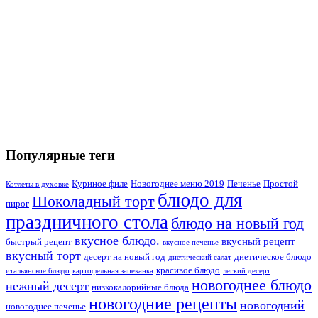
Популярные теги
Куриное филе
Новогоднее меню 2019
Печенье
Простой
Котлеты в духовке
блюдо для
Шоколадный торт
пирог
праздничного стола
блюдо на новый год
вкусное блюдо.
вкусный рецепт
быстрый рецепт
вкусное печенье
вкусный торт
десерт на новый год
диетическое блюдо
диетический салат
красивое блюдо
итальянское блюдо
картофельная запеканка
легкий десерт
новогоднее блюдо
нежный десерт
низкокалорийные блюда
новогодние рецепты
новогодний
новогоднее печенье