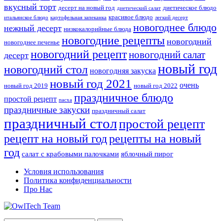
вкусный торт
десерт на новый год
диетическое блюдо
диетический салат
красивое блюдо
итальянское блюдо
картофельная запеканка
легкий десерт
новогоднее блюдо
нежный десерт
низкокалорийные блюда
новогодние рецепты
новогодний
новогоднее печенье
новогодний рецепт
новогодний салат
десерт
новый год
новогодний стол
новогодняя закуска
новый год 2021
очень
новый год 2019
новый год 2022
праздничное блюдо
простой рецепт
пасха
праздничные закуски
праздничный салат
праздничный стол
простой рецепт
рецепты на новый
рецепт на новый год
год
салат с крабовыми палочками
яблочный пирог
Условия использования
Политика конфиденциальности
Про Нас