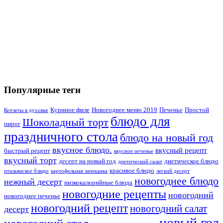
Популярные теги
Куриное филе
Новогоднее меню 2019
Печенье
Простой
Котлеты в духовке
блюдо для
Шоколадный торт
пирог
праздничного стола
блюдо на новый год
вкусное блюдо.
вкусный рецепт
быстрый рецепт
вкусное печенье
вкусный торт
десерт на новый год
диетическое блюдо
диетический салат
красивое блюдо
итальянское блюдо
картофельная запеканка
легкий десерт
новогоднее блюдо
нежный десерт
низкокалорийные блюда
новогодние рецепты
новогодний
новогоднее печенье
новогодний рецепт
новогодний салат
десерт
новый год