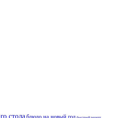
го стола
блюдо на новый год
быстрый рецепт