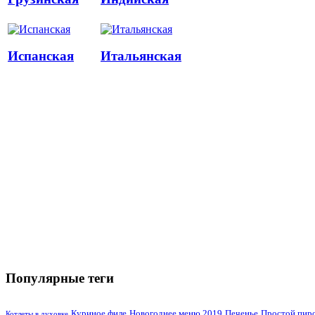
Испанская
Итальянская
Популярные теги
Куриное филе
Новогоднее меню 2019
Печенье
Простой пир
Котлеты в духовке