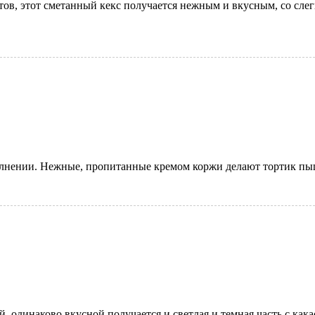
тов, этот сметанный кекс получается нежным и вкусным, со сл
олнении. Нежные, пропитанные кремом коржи делают тортик пы
одинаково вкусной получается и светлая и темная часть с кака