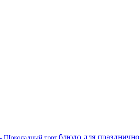
блюдо для празднично
Шоколадный торт
ог