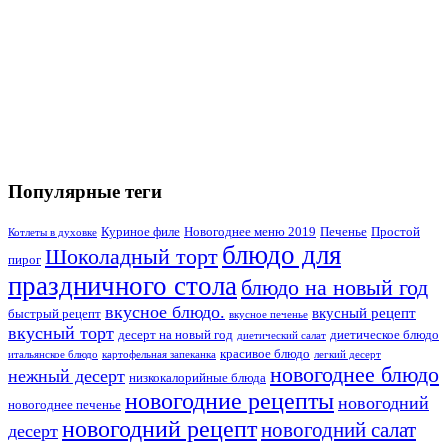
Популярные теги
Куриное филе
Новогоднее меню 2019
Печенье
Простой
Котлеты в духовке
блюдо для
Шоколадный торт
пирог
праздничного стола
блюдо на новый год
вкусное блюдо.
вкусный рецепт
быстрый рецепт
вкусное печенье
вкусный торт
десерт на новый год
диетическое блюдо
диетический салат
красивое блюдо
итальянское блюдо
картофельная запеканка
легкий десерт
новогоднее блюдо
нежный десерт
низкокалорийные блюда
новогодние рецепты
новогодний
новогоднее печенье
новогодний рецепт
новогодний салат
десерт