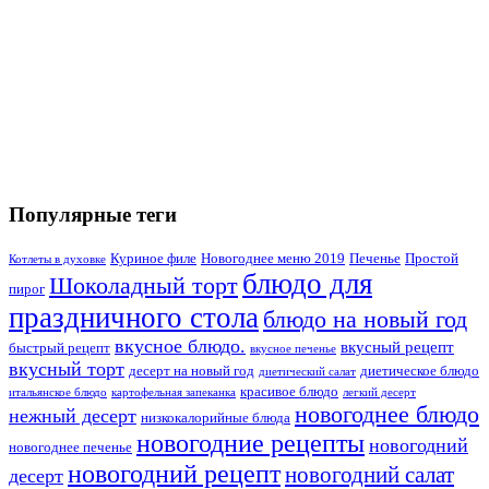
Популярные теги
Куриное филе
Новогоднее меню 2019
Печенье
Простой
Котлеты в духовке
блюдо для
Шоколадный торт
пирог
праздничного стола
блюдо на новый год
вкусное блюдо.
вкусный рецепт
быстрый рецепт
вкусное печенье
вкусный торт
десерт на новый год
диетическое блюдо
диетический салат
красивое блюдо
итальянское блюдо
картофельная запеканка
легкий десерт
новогоднее блюдо
нежный десерт
низкокалорийные блюда
новогодние рецепты
новогодний
новогоднее печенье
новогодний рецепт
новогодний салат
десерт