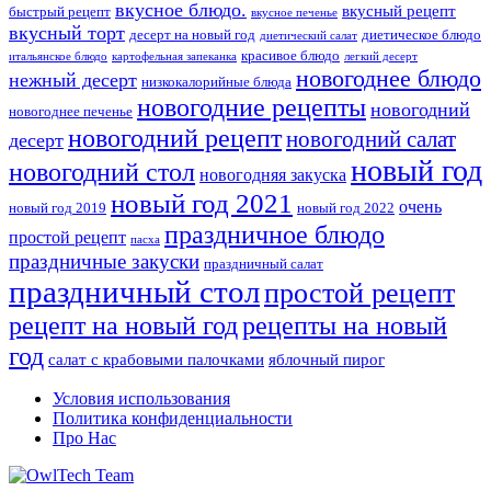
вкусное блюдо.
вкусный рецепт
быстрый рецепт
вкусное печенье
вкусный торт
десерт на новый год
диетическое блюдо
диетический салат
красивое блюдо
итальянское блюдо
картофельная запеканка
легкий десерт
новогоднее блюдо
нежный десерт
низкокалорийные блюда
новогодние рецепты
новогодний
новогоднее печенье
новогодний рецепт
новогодний салат
десерт
новый год
новогодний стол
новогодняя закуска
новый год 2021
очень
новый год 2019
новый год 2022
праздничное блюдо
простой рецепт
пасха
праздничные закуски
праздничный салат
праздничный стол
простой рецепт
рецепты на новый
рецепт на новый год
год
салат с крабовыми палочками
яблочный пирог
Условия использования
Политика конфиденциальности
Про Нас