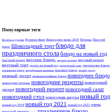
Популярные теги
Куриное филе
Новогоднее меню 2019
Печенье
Простой
Котлеты в духовке
блюдо для
Шоколадный торт
пирог
праздничного стола
блюдо на новый год
вкусное блюдо.
вкусный рецепт
быстрый рецепт
вкусное печенье
вкусный торт
десерт на новый год
диетическое блюдо
диетический салат
красивое блюдо
итальянское блюдо
картофельная запеканка
легкий десерт
новогоднее блюдо
нежный десерт
низкокалорийные блюда
новогодние рецепты
новогодний
новогоднее печенье
новогодний рецепт
новогодний салат
десерт
новый год
новогодний стол
новогодняя закуска
новый год 2021
очень
новый год 2019
новый год 2022
праздничное блюдо
простой рецепт