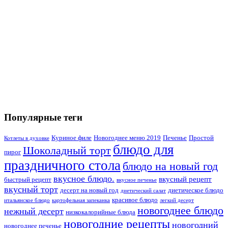
Популярные теги
Куриное филе
Новогоднее меню 2019
Печенье
Простой
Котлеты в духовке
блюдо для
Шоколадный торт
пирог
праздничного стола
блюдо на новый год
вкусное блюдо.
вкусный рецепт
быстрый рецепт
вкусное печенье
вкусный торт
десерт на новый год
диетическое блюдо
диетический салат
красивое блюдо
итальянское блюдо
картофельная запеканка
легкий десерт
новогоднее блюдо
нежный десерт
низкокалорийные блюда
новогодние рецепты
новогодний
новогоднее печенье