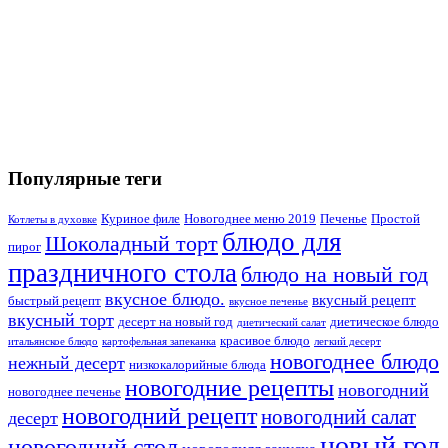
Популярные теги
Куриное филе
Новогоднее меню 2019
Печенье
Простой
Котлеты в духовке
блюдо для
Шоколадный торт
пирог
праздничного стола
блюдо на новый год
вкусное блюдо.
вкусный рецепт
быстрый рецепт
вкусное печенье
вкусный торт
десерт на новый год
диетическое блюдо
диетический салат
красивое блюдо
итальянское блюдо
картофельная запеканка
легкий десерт
новогоднее блюдо
нежный десерт
низкокалорийные блюда
новогодние рецепты
новогодний
новогоднее печенье
новогодний рецепт
новогодний салат
десерт
новый год
новогодний стол