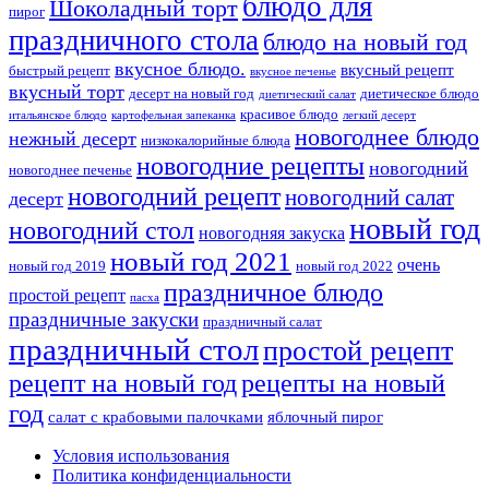
блюдо для
Шоколадный торт
пирог
праздничного стола
блюдо на новый год
вкусное блюдо.
вкусный рецепт
быстрый рецепт
вкусное печенье
вкусный торт
десерт на новый год
диетическое блюдо
диетический салат
красивое блюдо
итальянское блюдо
картофельная запеканка
легкий десерт
новогоднее блюдо
нежный десерт
низкокалорийные блюда
новогодние рецепты
новогодний
новогоднее печенье
новогодний рецепт
новогодний салат
десерт
новый год
новогодний стол
новогодняя закуска
новый год 2021
очень
новый год 2019
новый год 2022
праздничное блюдо
простой рецепт
пасха
праздничные закуски
праздничный салат
праздничный стол
простой рецепт
рецепты на новый
рецепт на новый год
год
салат с крабовыми палочками
яблочный пирог
Условия использования
Политика конфиденциальности