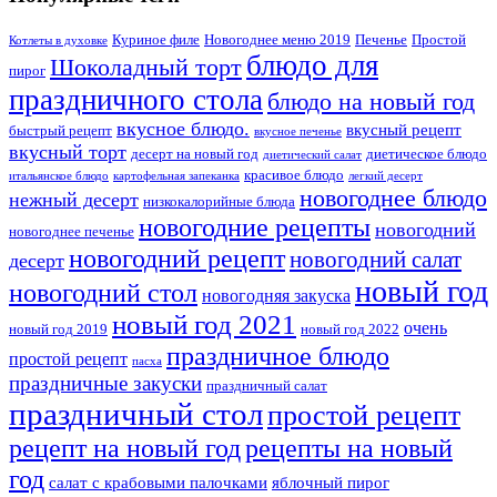
Куриное филе
Новогоднее меню 2019
Печенье
Простой
Котлеты в духовке
блюдо для
Шоколадный торт
пирог
праздничного стола
блюдо на новый год
вкусное блюдо.
вкусный рецепт
быстрый рецепт
вкусное печенье
вкусный торт
десерт на новый год
диетическое блюдо
диетический салат
красивое блюдо
итальянское блюдо
картофельная запеканка
легкий десерт
новогоднее блюдо
нежный десерт
низкокалорийные блюда
новогодние рецепты
новогодний
новогоднее печенье
новогодний рецепт
новогодний салат
десерт
новый год
новогодний стол
новогодняя закуска
новый год 2021
очень
новый год 2019
новый год 2022
праздничное блюдо
простой рецепт
пасха
праздничные закуски
праздничный салат
праздничный стол
простой рецепт
рецепты на новый
рецепт на новый год
год
салат с крабовыми палочками
яблочный пирог