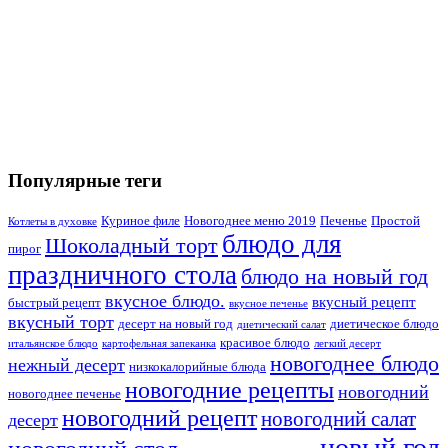
Популярные теги
Куриное филе
Новогоднее меню 2019
Печенье
Простой
Котлеты в духовке
блюдо для
Шоколадный торт
пирог
праздничного стола
блюдо на новый год
вкусное блюдо.
вкусный рецепт
быстрый рецепт
вкусное печенье
вкусный торт
десерт на новый год
диетическое блюдо
диетический салат
красивое блюдо
итальянское блюдо
картофельная запеканка
легкий десерт
новогоднее блюдо
нежный десерт
низкокалорийные блюда
новогодние рецепты
новогодний
новогоднее печенье
новогодний рецепт
новогодний салат
десерт
новый год