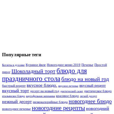
Популярные теги
Куриное филе
Новогоднее меню 2019
Печенье
Простой
Котлеты в духовке
блюдо для
Шоколадный торт
пирог
праздничного стола
блюдо на новый год
вкусное блюдо.
вкусный рецепт
быстрый рецепт
вкусное печенье
вкусный торт
десерт на новый год
диетическое блюдо
диетический салат
красивое блюдо
итальянское блюдо
картофельная запеканка
легкий десерт
новогоднее блюдо
нежный десерт
низкокалорийные блюда
новогодние рецепты
новогодний
новогоднее печенье