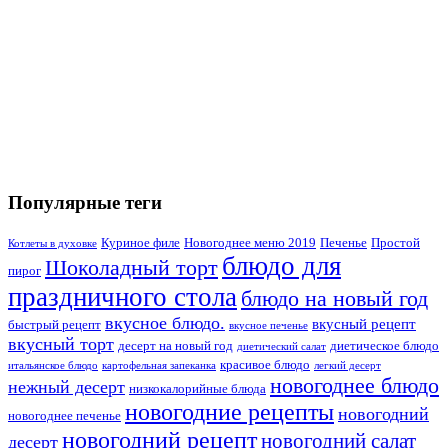
Популярные теги
Куриное филе
Новогоднее меню 2019
Печенье
Простой
Котлеты в духовке
блюдо для
Шоколадный торт
пирог
праздничного стола
блюдо на новый год
вкусное блюдо.
вкусный рецепт
быстрый рецепт
вкусное печенье
вкусный торт
десерт на новый год
диетическое блюдо
диетический салат
красивое блюдо
итальянское блюдо
картофельная запеканка
легкий десерт
новогоднее блюдо
нежный десерт
низкокалорийные блюда
новогодние рецепты
новогодний
новогоднее печенье
новогодний рецепт
новогодний салат
десерт