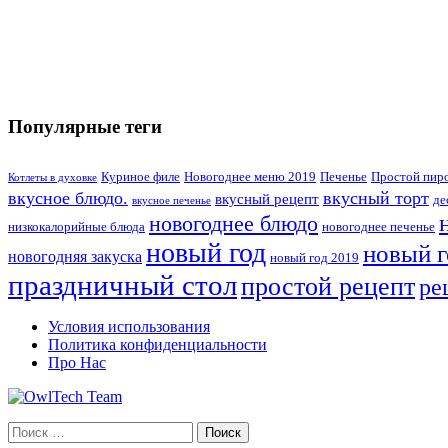
Популярные теги
Куриное филе
Новогоднее меню 2019
Печенье
Простой пир
Котлеты в духовке
вкусное блюдо.
вкусный торт
вкусный рецепт
де
вкусное печенье
новогоднее блюдо
низкокалорийные блюда
новогоднее печенье
новый год
новый г
новогодняя закуска
новый год 2019
праздничный стол
простой рецепт
ре
Условия использования
Политика конфиденциальности
Про Нас