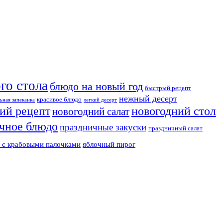
го стола
блюдо на новый год
быстрый рецепт
нежный десерт
красивое блюдо
ьная запеканка
легкий десерт
ий рецепт
новогодний стол
новогодний салат
чное блюдо
праздничные закуски
праздничный салат
т с крабовыми палочками
яблочный пирог