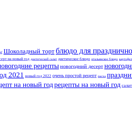
блюдо для празднично
Шоколадный торт
ог
серт на новый год
диетическое блюдо
диетический салат
итальянское блюдо
картофел
новогодн
новогодние рецепты
новогодний десерт
од 2021
праздни
очень простой рецепт
новый год 2022
пасха
рецепты на новый год
цепт на новый год
сала