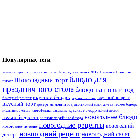
Популярные теги
Куриное филе
Новогоднее меню 2019
Печенье
Простой
Котлеты в духовке
блюдо для
Шоколадный торт
пирог
праздничного стола
блюдо на новый год
вкусное блюдо.
вкусный рецепт
быстрый рецепт
вкусное печенье
вкусный торт
десерт на новый год
диетическое блюдо
диетический салат
красивое блюдо
итальянское блюдо
картофельная запеканка
легкий десерт
новогоднее блюдо
нежный десерт
низкокалорийные блюда
новогодние рецепты
новогодний
новогоднее печенье
новогодний рецепт
новогодний салат
десерт