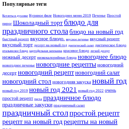
Популярные теги
Куриное филе
Новогоднее меню 2019
Печенье
Простой
Котлеты в духовке
блюдо для
Шоколадный торт
пирог
праздничного стола
блюдо на новый год
вкусное блюдо.
вкусный рецепт
быстрый рецепт
вкусное печенье
вкусный торт
десерт на новый год
диетическое блюдо
диетический салат
красивое блюдо
итальянское блюдо
картофельная запеканка
легкий десерт
новогоднее блюдо
нежный десерт
низкокалорийные блюда
новогодние рецепты
новогодний
новогоднее печенье
новогодний рецепт
новогодний салат
десерт
новый год
новогодний стол
новогодняя закуска
новый год 2021
очень
новый год 2019
новый год 2022
праздничное блюдо
простой рецепт
пасха
праздничные закуски
праздничный салат
праздничный стол
простой рецепт
рецепты на новый
рецепт на новый год