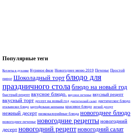
Популярные теги
Куриное филе
Новогоднее меню 2019
Печенье
Простой
Котлеты в духовке
блюдо для
Шоколадный торт
пирог
праздничного стола
блюдо на новый год
вкусное блюдо.
вкусный рецепт
быстрый рецепт
вкусное печенье
вкусный торт
десерт на новый год
диетическое блюдо
диетический салат
красивое блюдо
итальянское блюдо
картофельная запеканка
легкий десерт
новогоднее блюдо
нежный десерт
низкокалорийные блюда
новогодние рецепты
новогодний
новогоднее печенье
новогодний рецепт
новогодний салат
десерт