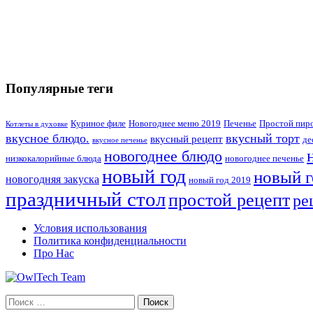
Популярные теги
Куриное филе
Новогоднее меню 2019
Печенье
Простой пир
Котлеты в духовке
вкусное блюдо.
вкусный торт
вкусный рецепт
де
вкусное печенье
новогоднее блюдо
низкокалорийные блюда
новогоднее печенье
новый год
новый г
новогодняя закуска
новый год 2019
праздничный стол
простой рецепт
ре
Условия использования
Политика конфиденциальности
Про Нас