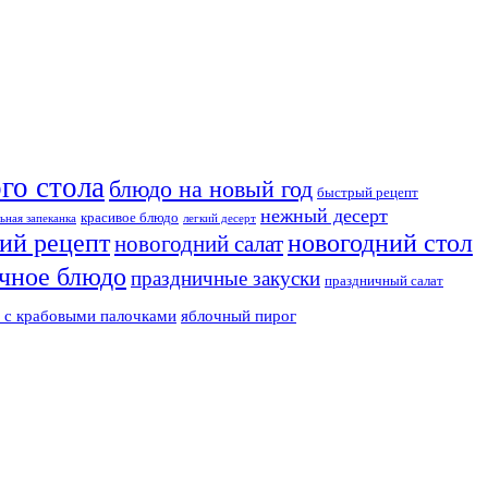
го стола
блюдо на новый год
быстрый рецепт
нежный десерт
красивое блюдо
ьная запеканка
легкий десерт
ий рецепт
новогодний стол
новогодний салат
чное блюдо
праздничные закуски
праздничный салат
т с крабовыми палочками
яблочный пирог