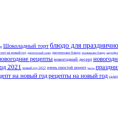
блюдо для празднично
Шоколадный торт
ог
серт на новый год
диетическое блюдо
диетический салат
итальянское блюдо
картофел
новогодн
новогодние рецепты
новогодний десерт
од 2021
праздни
очень простой рецепт
новый год 2022
пасха
рецепты на новый год
цепт на новый год
сала