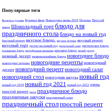
Популярные теги
Куриное филе
Новогоднее меню 2019
Печенье
Простой
Котлеты в духовке
блюдо для
Шоколадный торт
пирог
праздничного стола
блюдо на новый год
вкусное блюдо.
вкусный рецепт
быстрый рецепт
вкусное печенье
вкусный торт
десерт на новый год
диетическое блюдо
диетический салат
красивое блюдо
итальянское блюдо
картофельная запеканка
легкий десерт
новогоднее блюдо
нежный десерт
низкокалорийные блюда
новогодние рецепты
новогодний
новогоднее печенье
новогодний рецепт
новогодний салат
десерт
новый год
новогодний стол
новогодняя закуска
новый год 2021
очень
новый год 2019
новый год 2022
праздничное блюдо
простой рецепт
пасха
праздничные закуски
праздничный салат
праздничный стол
простой рецепт