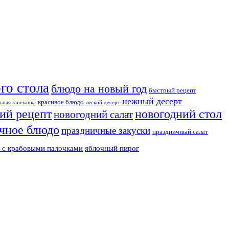
го стола
блюдо на новый год
быстрый рецепт
нежный десерт
красивое блюдо
ьная запеканка
легкий десерт
ий рецепт
новогодний стол
новогодний салат
чное блюдо
праздничные закуски
праздничный салат
т с крабовыми палочками
яблочный пирог