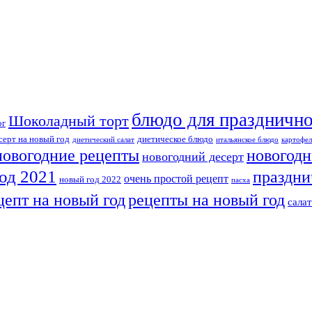
блюдо для празднично
Шоколадный торт
ог
серт на новый год
диетическое блюдо
диетический салат
итальянское блюдо
картофел
новогодн
новогодние рецепты
новогодний десерт
од 2021
праздни
очень простой рецепт
новый год 2022
пасха
рецепты на новый год
цепт на новый год
сала