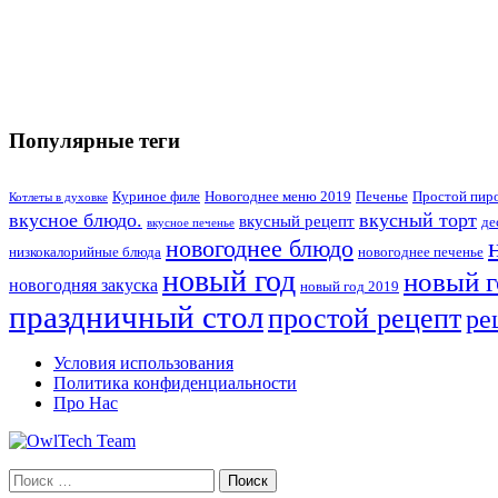
Популярные теги
Куриное филе
Новогоднее меню 2019
Печенье
Простой пир
Котлеты в духовке
вкусное блюдо.
вкусный торт
вкусный рецепт
де
вкусное печенье
новогоднее блюдо
низкокалорийные блюда
новогоднее печенье
новый год
новый г
новогодняя закуска
новый год 2019
праздничный стол
простой рецепт
ре
Условия использования
Политика конфиденциальности
Про Нас