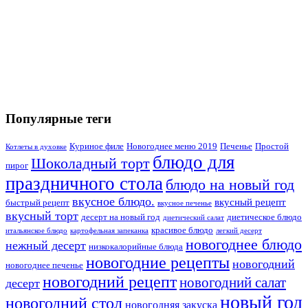
Популярные теги
Куриное филе
Новогоднее меню 2019
Печенье
Простой
Котлеты в духовке
блюдо для
Шоколадный торт
пирог
праздничного стола
блюдо на новый год
вкусное блюдо.
вкусный рецепт
быстрый рецепт
вкусное печенье
вкусный торт
десерт на новый год
диетическое блюдо
диетический салат
красивое блюдо
итальянское блюдо
картофельная запеканка
легкий десерт
новогоднее блюдо
нежный десерт
низкокалорийные блюда
новогодние рецепты
новогодний
новогоднее печенье
новогодний рецепт
новогодний салат
десерт
новый год
новогодний стол
новогодняя закуска