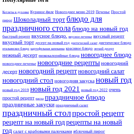
Куриное филе
Новогоднее меню 2019
Печенье
Простой
Котлеты в духовке
блюдо для
Шоколадный торт
пирог
праздничного стола
блюдо на новый год
вкусное блюдо.
вкусный рецепт
быстрый рецепт
вкусное печенье
вкусный торт
десерт на новый год
диетическое блюдо
диетический салат
красивое блюдо
итальянское блюдо
картофельная запеканка
легкий десерт
новогоднее блюдо
нежный десерт
низкокалорийные блюда
новогодние рецепты
новогодний
новогоднее печенье
новогодний рецепт
новогодний салат
десерт
новый год
новогодний стол
новогодняя закуска
новый год 2021
очень
новый год 2019
новый год 2022
праздничное блюдо
простой рецепт
пасха
праздничные закуски
праздничный салат
праздничный стол
простой рецепт
рецепты на новый
рецепт на новый год
год
салат с крабовыми палочками
яблочный пирог