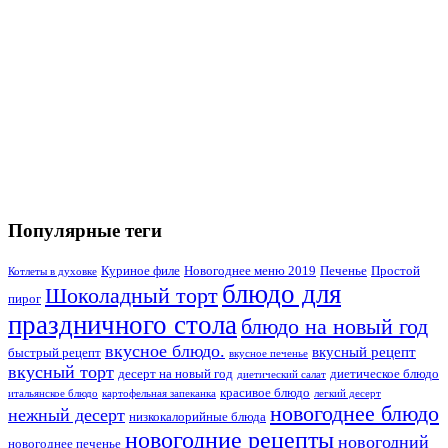
Популярные теги
Куриное филе
Новогоднее меню 2019
Печенье
Простой
Котлеты в духовке
блюдо для
Шоколадный торт
пирог
праздничного стола
блюдо на новый год
вкусное блюдо.
вкусный рецепт
быстрый рецепт
вкусное печенье
вкусный торт
десерт на новый год
диетическое блюдо
диетический салат
красивое блюдо
итальянское блюдо
картофельная запеканка
легкий десерт
новогоднее блюдо
нежный десерт
низкокалорийные блюда
новогодние рецепты
новогодний
новогоднее печенье