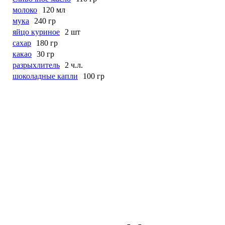
молоко
120 мл
мука
240 гр
яйцо куриное
2 шт
сахар
180 гр
какао
30 гр
разрыхлитель
2 ч.л.
шоколадные капли
100 гр