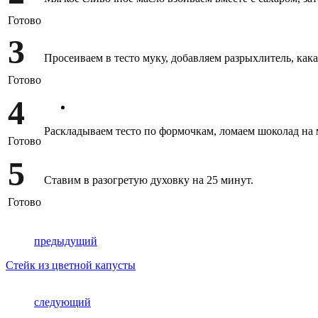
Готово
3
Просеиваем в тесто муку, добавляем разрыхлитель, как
Готово
4
Раскладываем тесто по формочкам, ломаем шоколад на 
Готово
5
Ставим в разогретую духовку на 25 минут.
Готово
предыдущий
Стейк из цветной капусты
следующий