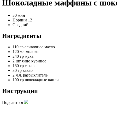
Шоколадные маффины с шок
30 мин
Порций 12
Средний
Ингредиенты
110 гр
сливочное масло
120 мл
молоко
240 гр
мука
2 шт
яйцо куриное
180 гр
сахар
30 гр
какао
2 ч.л.
разрыхлитель
100 гр
шоколадные капли
Инструкции
Поделиться