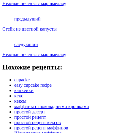
Нежные печенья с маршмеллоу
предыдущий
Стейк из цветной капусты
следующий
Нежные печенья с маршмеллоу
Похожие рецепты:
cupacke
easy cupcake recipe
капкейки
кекс
кексы
маффины с шоколадными крошками
простой десерт
простой рецепт
простой рецепт кексов
простой рецепт маффинов