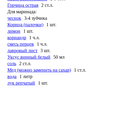
Горчица острая
2 ст.л.
Для маринада:
чеснок
3-4 зубчика
Корица (палочки)
1 шт.
лимон
1 шт.
кориандр
1 ч.л.
смесь перцев
1 ч.л.
лавровый лист
3 шт.
Уксус винный белый
50 мл
соль
2 ст.л.
Мед (можно заменить на сахар)
1 ст.л.
вода
1 литр
лук репчатый
1 шт.