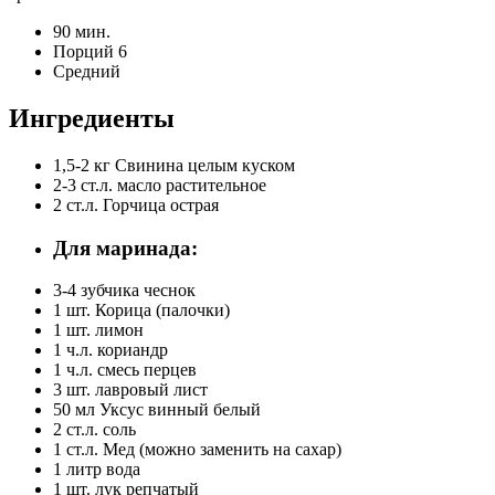
90 мин.
Порций 6
Средний
Ингредиенты
1,5-2 кг
Свинина целым куском
2-3 ст.л.
масло растительное
2 ст.л.
Горчица острая
Для маринада:
3-4 зубчика
чеснок
1 шт.
Корица (палочки)
1 шт.
лимон
1 ч.л.
кориандр
1 ч.л.
смесь перцев
3 шт.
лавровый лист
50 мл
Уксус винный белый
2 ст.л.
соль
1 ст.л.
Мед (можно заменить на сахар)
1 литр
вода
1 шт.
лук репчатый