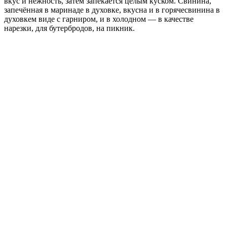
вкус и нежность, затем запекается целым куском. Свинина,
запечённая в маринаде в духовке, вкусна и в горячесвинина в
духовкем виде с гарниром, и в холодном — в качестве
нарезки, для бутербродов, на пикник.