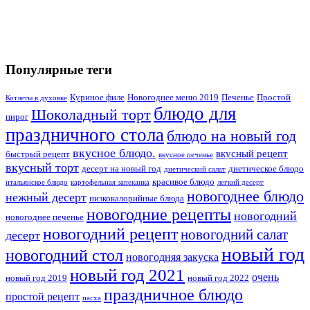
Популярные теги
Куриное филе
Новогоднее меню 2019
Печенье
Простой
Котлеты в духовке
блюдо для
Шоколадный торт
пирог
праздничного стола
блюдо на новый год
вкусное блюдо.
вкусный рецепт
быстрый рецепт
вкусное печенье
вкусный торт
десерт на новый год
диетическое блюдо
диетический салат
красивое блюдо
итальянское блюдо
картофельная запеканка
легкий десерт
новогоднее блюдо
нежный десерт
низкокалорийные блюда
новогодние рецепты
новогодний
новогоднее печенье
новогодний рецепт
новогодний салат
десерт
новый год
новогодний стол
новогодняя закуска
новый год 2021
очень
новый год 2019
новый год 2022
праздничное блюдо
простой рецепт
пасха