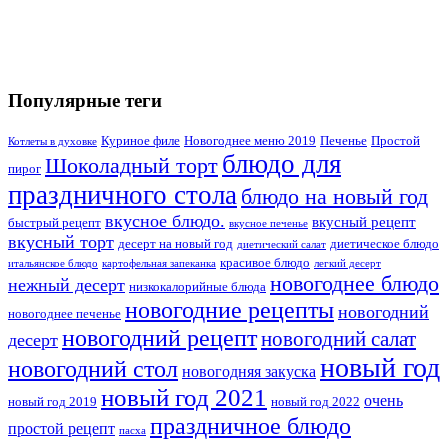
Популярные теги
Куриное филе
Новогоднее меню 2019
Печенье
Простой
Котлеты в духовке
блюдо для
Шоколадный торт
пирог
праздничного стола
блюдо на новый год
вкусное блюдо.
вкусный рецепт
быстрый рецепт
вкусное печенье
вкусный торт
десерт на новый год
диетическое блюдо
диетический салат
красивое блюдо
итальянское блюдо
картофельная запеканка
легкий десерт
новогоднее блюдо
нежный десерт
низкокалорийные блюда
новогодние рецепты
новогодний
новогоднее печенье
новогодний рецепт
новогодний салат
десерт
новый год
новогодний стол
новогодняя закуска
новый год 2021
очень
новый год 2019
новый год 2022
праздничное блюдо
простой рецепт
пасха