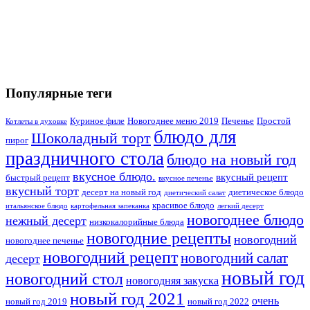
Популярные теги
Куриное филе
Новогоднее меню 2019
Печенье
Простой
Котлеты в духовке
блюдо для
Шоколадный торт
пирог
праздничного стола
блюдо на новый год
вкусное блюдо.
вкусный рецепт
быстрый рецепт
вкусное печенье
вкусный торт
десерт на новый год
диетическое блюдо
диетический салат
красивое блюдо
итальянское блюдо
картофельная запеканка
легкий десерт
новогоднее блюдо
нежный десерт
низкокалорийные блюда
новогодние рецепты
новогодний
новогоднее печенье
новогодний рецепт
новогодний салат
десерт
новый год
новогодний стол
новогодняя закуска
новый год 2021
очень
новый год 2019
новый год 2022