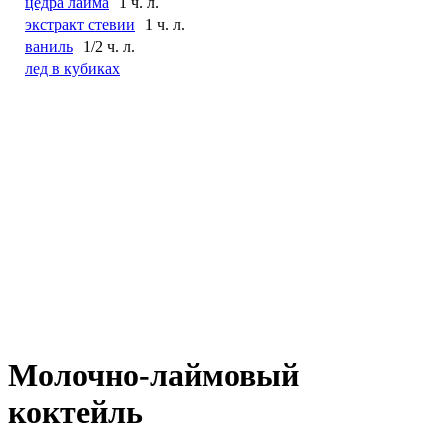
цедра лайма
1 ч. л.
экстракт стевии
1 ч. л.
ваниль
1/2 ч. л.
лед в кубиках
Молочно-лаймовый
коктейль