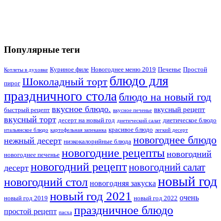
Популярные теги
Куриное филе
Новогоднее меню 2019
Печенье
Простой
Котлеты в духовке
блюдо для
Шоколадный торт
пирог
праздничного стола
блюдо на новый год
вкусное блюдо.
вкусный рецепт
быстрый рецепт
вкусное печенье
вкусный торт
десерт на новый год
диетическое блюдо
диетический салат
красивое блюдо
итальянское блюдо
картофельная запеканка
легкий десерт
новогоднее блюдо
нежный десерт
низкокалорийные блюда
новогодние рецепты
новогодний
новогоднее печенье
новогодний рецепт
новогодний салат
десерт
новый год
новогодний стол
новогодняя закуска
новый год 2021
очень
новый год 2019
новый год 2022
праздничное блюдо
простой рецепт
пасха