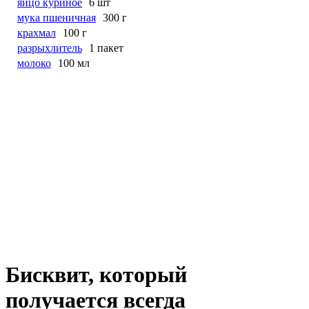
яйцо куриное
6 шт
мука пшеничная
300 г
крахмал
100 г
разрыхлитель
1 пакет
молоко
100 мл
Бисквит, который
получается всегда