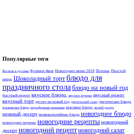
Популярные теги
Куриное филе
Новогоднее меню 2019
Печенье
Простой
Котлеты в духовке
блюдо для
Шоколадный торт
пирог
праздничного стола
блюдо на новый год
вкусное блюдо.
вкусный рецепт
быстрый рецепт
вкусное печенье
вкусный торт
десерт на новый год
диетическое блюдо
диетический салат
красивое блюдо
итальянское блюдо
картофельная запеканка
легкий десерт
новогоднее блюдо
нежный десерт
низкокалорийные блюда
новогодние рецепты
новогодний
новогоднее печенье
новогодний рецепт
новогодний салат
десерт