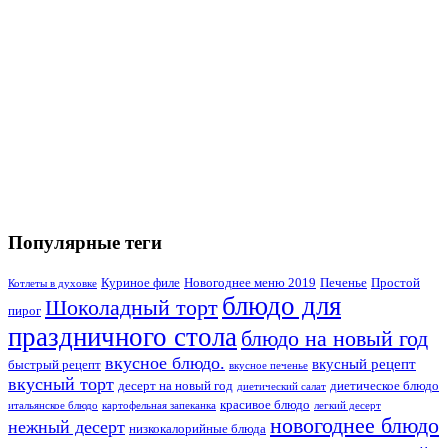
Популярные теги
Куриное филе
Новогоднее меню 2019
Печенье
Простой
Котлеты в духовке
блюдо для
Шоколадный торт
пирог
праздничного стола
блюдо на новый год
вкусное блюдо.
вкусный рецепт
быстрый рецепт
вкусное печенье
вкусный торт
десерт на новый год
диетическое блюдо
диетический салат
красивое блюдо
итальянское блюдо
картофельная запеканка
легкий десерт
новогоднее блюдо
нежный десерт
низкокалорийные блюда