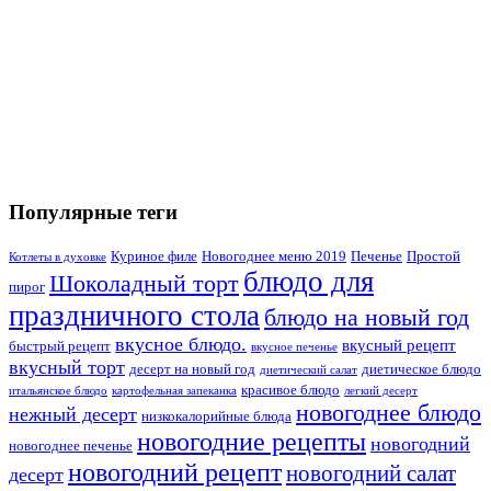
Популярные теги
Куриное филе
Новогоднее меню 2019
Печенье
Простой
Котлеты в духовке
блюдо для
Шоколадный торт
пирог
праздничного стола
блюдо на новый год
вкусное блюдо.
вкусный рецепт
быстрый рецепт
вкусное печенье
вкусный торт
десерт на новый год
диетическое блюдо
диетический салат
красивое блюдо
итальянское блюдо
картофельная запеканка
легкий десерт
новогоднее блюдо
нежный десерт
низкокалорийные блюда
новогодние рецепты
новогодний
новогоднее печенье
новогодний рецепт
новогодний салат
десерт