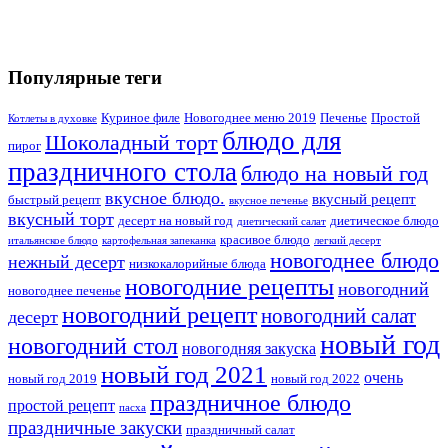
Популярные теги
Куриное филе
Новогоднее меню 2019
Печенье
Простой
Котлеты в духовке
блюдо для
Шоколадный торт
пирог
праздничного стола
блюдо на новый год
вкусное блюдо.
вкусный рецепт
быстрый рецепт
вкусное печенье
вкусный торт
десерт на новый год
диетическое блюдо
диетический салат
красивое блюдо
итальянское блюдо
картофельная запеканка
легкий десерт
новогоднее блюдо
нежный десерт
низкокалорийные блюда
новогодние рецепты
новогодний
новогоднее печенье
новогодний рецепт
новогодний салат
десерт
новый год
новогодний стол
новогодняя закуска
новый год 2021
очень
новый год 2019
новый год 2022
праздничное блюдо
простой рецепт
пасха
праздничные закуски
праздничный салат