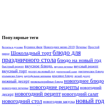
Популярные теги
Куриное филе
Новогоднее меню 2019
Печенье
Простой
Котлеты в духовке
блюдо для
Шоколадный торт
пирог
праздничного стола
блюдо на новый год
вкусное блюдо.
вкусный рецепт
быстрый рецепт
вкусное печенье
вкусный торт
десерт на новый год
диетическое блюдо
диетический салат
красивое блюдо
итальянское блюдо
картофельная запеканка
легкий десерт
новогоднее блюдо
нежный десерт
низкокалорийные блюда
новогодние рецепты
новогодний
новогоднее печенье
новогодний рецепт
новогодний салат
десерт
новый год
новогодний стол
новогодняя закуска