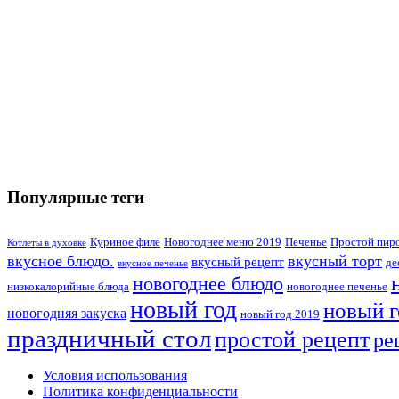
Популярные теги
Куриное филе
Новогоднее меню 2019
Печенье
Простой пир
Котлеты в духовке
вкусное блюдо.
вкусный торт
вкусный рецепт
де
вкусное печенье
новогоднее блюдо
низкокалорийные блюда
новогоднее печенье
новый год
новый г
новогодняя закуска
новый год 2019
праздничный стол
простой рецепт
ре
Условия использования
Политика конфиденциальности