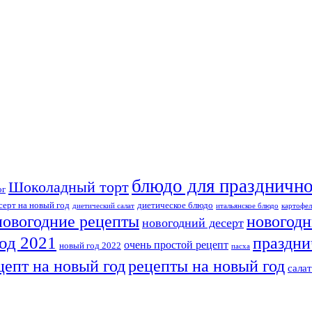
блюдо для празднично
Шоколадный торт
ог
серт на новый год
диетическое блюдо
диетический салат
итальянское блюдо
картофел
новогодн
новогодние рецепты
новогодний десерт
од 2021
праздни
очень простой рецепт
новый год 2022
пасха
рецепты на новый год
цепт на новый год
сала