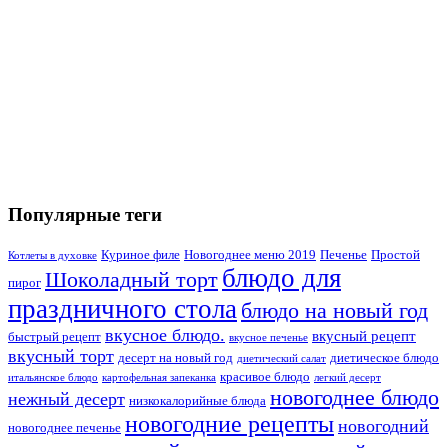
Популярные теги
Куриное филе
Новогоднее меню 2019
Печенье
Простой
Котлеты в духовке
блюдо для
Шоколадный торт
пирог
праздничного стола
блюдо на новый год
вкусное блюдо.
вкусный рецепт
быстрый рецепт
вкусное печенье
вкусный торт
десерт на новый год
диетическое блюдо
диетический салат
красивое блюдо
итальянское блюдо
картофельная запеканка
легкий десерт
новогоднее блюдо
нежный десерт
низкокалорийные блюда
новогодние рецепты
новогодний
новогоднее печенье