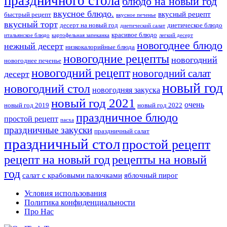
праздничного стола
блюдо на новый год
вкусное блюдо.
вкусный рецепт
быстрый рецепт
вкусное печенье
вкусный торт
десерт на новый год
диетическое блюдо
диетический салат
красивое блюдо
итальянское блюдо
картофельная запеканка
легкий десерт
новогоднее блюдо
нежный десерт
низкокалорийные блюда
новогодние рецепты
новогодний
новогоднее печенье
новогодний рецепт
новогодний салат
десерт
новый год
новогодний стол
новогодняя закуска
новый год 2021
очень
новый год 2019
новый год 2022
праздничное блюдо
простой рецепт
пасха
праздничные закуски
праздничный салат
праздничный стол
простой рецепт
рецепты на новый
рецепт на новый год
год
салат с крабовыми палочками
яблочный пирог
Условия использования
Политика конфиденциальности
Про Нас