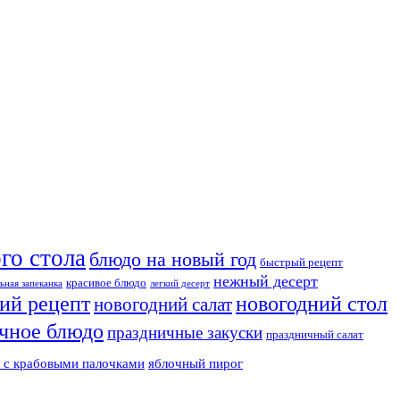
го стола
блюдо на новый год
быстрый рецепт
нежный десерт
красивое блюдо
ьная запеканка
легкий десерт
ий рецепт
новогодний стол
новогодний салат
чное блюдо
праздничные закуски
праздничный салат
т с крабовыми палочками
яблочный пирог