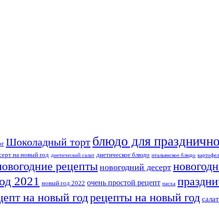
блюдо для празднично
Шоколадный торт
ог
серт на новый год
диетическое блюдо
диетический салат
итальянское блюдо
картофел
новогодн
новогодние рецепты
новогодний десерт
од 2021
праздни
очень простой рецепт
новый год 2022
пасха
рецепты на новый год
цепт на новый год
сала