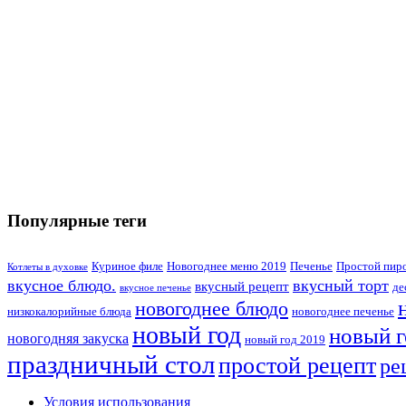
Популярные теги
Куриное филе
Новогоднее меню 2019
Печенье
Простой пир
Котлеты в духовке
вкусное блюдо.
вкусный торт
вкусный рецепт
де
вкусное печенье
новогоднее блюдо
низкокалорийные блюда
новогоднее печенье
новый год
новый г
новогодняя закуска
новый год 2019
праздничный стол
простой рецепт
ре
Условия использования